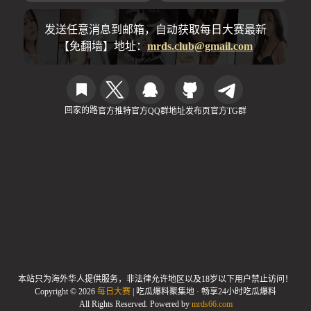
发送任意消息到邮箱，自动获取每日大赛最新
【免翻墙】地址：
mrds.club@gmail.com
回家的路
官方推特
官方QQ群
地址发布页
官方TG群
本站只为海外华人提供服务，非法律允许地区以及18岁以下用户禁止访问！
Copyright © 2026
每日大赛
| 吃瓜爆料聚集地 · 畅享24小时吃瓜爆料
All Rights Reserved. Powered by
mrds66.com